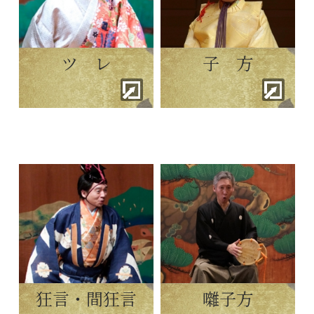
ツ レ
子 方
狂言・間狂言
囃子方