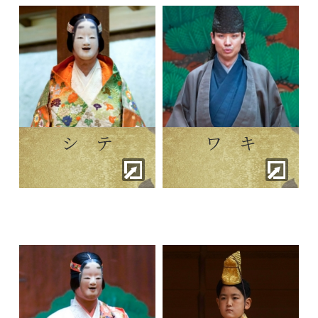
シ テ
ワ キ