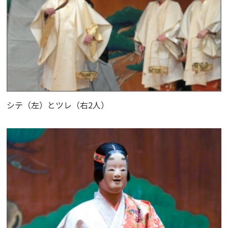
シテ（左）とツレ（右2人）