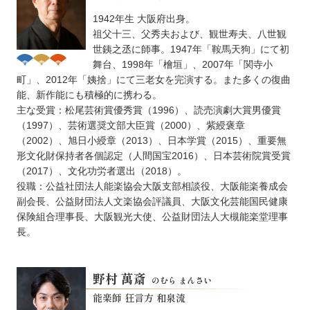
1942年生 大阪府出身。
祖父十三、父秀夫および、観世寿夫、八世観
世銕之丞に師事。1947年「鞍馬天狗」にて初
舞台、1998年「檜垣」、2007年「関寺小
町」、2012年「姨捨」にて三老女を完演する。また多くの復曲
能、新作能にも積極的に携わる。
主な受賞：松尾芸術賞優秀賞（1996）、読売演劇大賞男優賞
（1997）、芸術選奨文部大臣賞（2000）、紫綬褒章
（2002）、旭日小綬章（2013）、日本学賞（2015）、重要無
形文化財保持者各個認定（人間国宝2016）、日本芸術院賞受賞
（2017）、文化功労者選出（2018）。
役職：公益社団法人能楽協会大阪支部相談役、大阪能楽養成会
副会長、公益財団法人文楽協会評議員、大阪文化芸能国民健康
保険組合理事長、大阪観光大使、公益財団法人大槻能楽堂理事
長。
野村 萬斎
のむら まんさい
能楽師 狂言方 和泉流