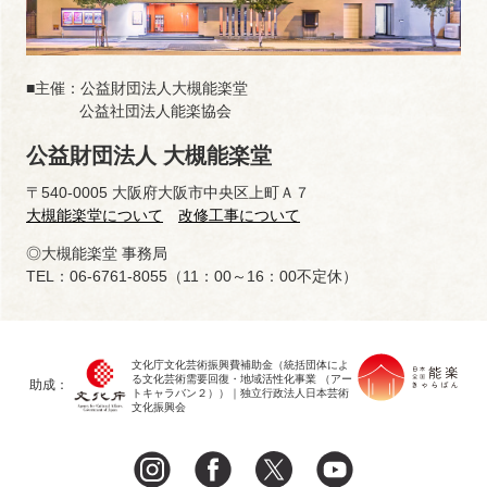
■主催：公益財団法人大槻能楽堂
公益社団法人能楽協会
公益財団法人 大槻能楽堂
〒540-0005 大阪府大阪市中央区上町Ａ７
大槻能楽堂について
改修工事について
◎大槻能楽堂 事務局
TEL：06-6761-8055（11：00～16：00不定休）
文化庁文化芸術振興費補助金（統括団体によ
る文化芸術需要回復・地域活性化事業 （アー
助成：
トキャラバン２））｜独立行政法人日本芸術
文化振興会