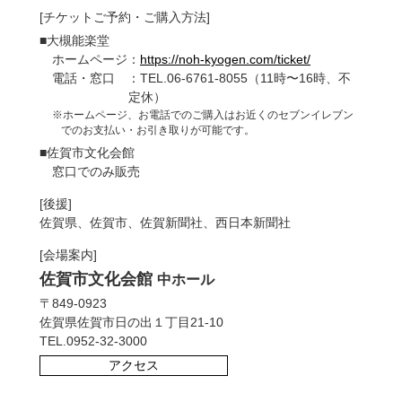
■大槻能楽堂
[チケットご予約・ご購入方法]
■大槻能楽堂
ホームページ：
https://noh-kyogen.com/ticket/
■大槻能楽堂
ホームページ：
電話・窓口 ：TEL.06-6761-8055（11時〜16時、不
https://noh-kyogen.com/ticket/
ホームページ：
電話・窓口 ：TEL.06-6761-8055（11時〜16時、不
定休）
https://noh-kyogen.com/ticket/
電話・窓口 ：TEL.06-6761-8055（11時〜16時、不
※ホームページ、お電話でのご購入はお近くのセブンイレブン
定休）
でのお支払い・お引き取りが可能です。
※ホームページ、お電話でのご購入はお近くのセブンイレブン
定休）
でのお支払い・お引き取りが可能です。
■宮崎市清武文化会館
※ホームページ、お電話でのご購入はお近くのセブンイレブン
でのお支払い・お引き取りが可能です。
■唐津駅総合観光案内所
窓口でのみ販売（9時〜21時）
■佐賀市文化会館
JR唐津駅内 TEL.0955-72-4963
休館：月曜（祝日の場合は翌日）・12/29～1/3
窓口でのみ販売
窓口でのみ販売（9時〜18時、1/1休業）
[後援]
[後援]
[共催]
宮崎県、宮崎市、宮崎日日新聞社、西日本新聞社
佐賀県、佐賀市、佐賀新聞社、西日本新聞社
唐津市
[会場案内]
[会場案内]
[後援]
宮崎市清武文化会館
半九ホール
佐賀県、佐賀新聞社、西日本新聞社
佐賀市文化会館
中ホール
〒889-1613
〒849-0923
宮崎県宮崎市清武町西新町6番地5
[会場案内]
佐賀県佐賀市日の出１丁目21-10
TEL.0985-84-0181
国指定重要文化財 旧高取邸
TEL.0952-32-3000
アクセス
〒847-0015
アクセス
佐賀県唐津市北城内5-40
TEL.0955-75-0289