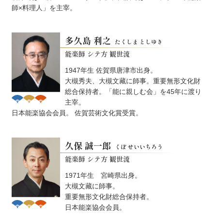
師×料理人」を主宰。
多久島 利之
たくしま としゆき
能楽師 シテ方 観世流
1947年生 佐賀県唐津市出身。
大槻秀夫、大槻文藏に師事。重要無形文化財
総合保持者。「能に親しむ会」を45年に渡り
主宰。
日本能楽協会会員。 佐賀芸術文化賞受賞。
久保 誠一郎
くぼ せいいちろう
能楽師 シテ方 観世流
1971年生 宮崎県出身。
大槻文藏に師事。
重要無形文化財総合保持者。
日本能楽協会会員。