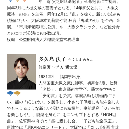
年「翁 父之尉延命冠者」延命冠者にて初面。
同年3月に大槻文藏の芸養子となる。14年師父と共に「大槻文
藏裕一の会」を主催、同年12月に「乱」を披く。新しい試みも
積極に行い、大阪城本丸薪能や能 狂言『鬼滅の刃』を企画、出
演。「市川海老蔵特別公演」や「大阪クラシック」など他分野
とのコラボ公演にも多数出演。
役職：公益財団法人大槻能楽堂常務理事
多久島 法子
たくしま のりこ
能楽師 シテ方 観世流
1981年生 福岡県出身。
人間国宝大槻文藏に師事。初舞台2歳、仕舞
「老松」。東京藝術大学卒。藝大在学中に
「安宅賞」を受賞。講演活動も積極的に行
い、能の「紙しばい」を製作し、小さな子供達にも能を楽しん
でもらえるような新しい活動にも積極的。事前講座「０から能
を楽しもう!」、能楽を身近に! をコンセプトとする「NOH組
曲」、佐賀県神埼では「能に親しむ会」「子ども能楽教室」、
唐津では「唐KARAコンサート」、大阪では「コラボ企画 能楽