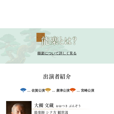
アクセス
能楽について詳しく見る
出演者紹介
… 佐賀公演
… 唐津公演
… 宮崎公演
大槻 文藏
おおつき ぶんぞう
能楽師 シテ方 観世流