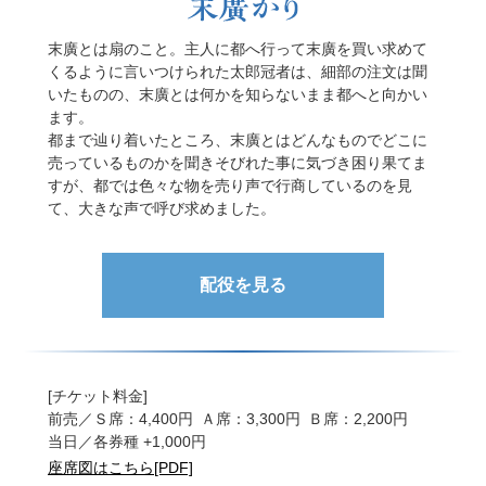
これを家宝にしようと思い持ち帰ろうとすると、どこか
を尋ね、乙女は鵜羽葺不合尊の誕生の昔話を語ります。
らともなく呼び止められます。
そして、さらに干球・満球の珠の威徳を話し、自分は海
末廣とは扇のこと。主人に都へ行って末廣を買い求めて
現れた天人は、その衣は自分のものと言い元の場所へ置
龍王の娘、豊玉姫であるとほのめかして消え失せます。
くるように言いつけられた太郎冠者は、細部の注文は聞
くように言いますが、白龍は天人の羽衣ならば国の宝に
後半、龍女の姿で現れた豊玉姫は満・干の珠の奇特を見
いたものの、末廣とは何かを知らないまま都へと向かい
すると返却を拒みます。
せ、皇子誕生の折の悔恨を恵心僧都に救けて欲しいと頼
ます。
あまりの悲しさに涙する天人。それを見て同情した白龍
み、再び海中へと帰って行くのでした。
都まで辿り着いたところ、末廣とはどんなものでどこに
は、天人の月宮殿の舞を観ることを条件に羽衣を返しま
平成３年に復曲された能で、室町から江戸初期まで大変
売っているものかを聞きそびれた事に気づき困り果てま
す。そして天人は舞を舞い、天へと帰って行きました。
人気のあった作品でした。
すが、都では色々な物を売り声で行商しているのを見
日本各地に伝わる羽衣伝説を題材にした能です。
て、大きな声で呼び求めました。
配役を見る
配役を見る
配役を見る
[チケット料金]
[チケット料金]
前売／Ｓ席：4,400円 Ａ席：3,300円 Ｂ席：2,200円
[チケット料金]
前売／全席指定 8,800円 限定70席
当日／各券種 +1,000円
前売／Ｓ席：4,400円 Ａ席：3,300円 Ｂ席：2,200円
当日／+1,000円
座席図はこちら[PDF]
当日／各券種 +1,000円
座席図はこちら[PDF]
[チケットご予約・ご購入方法]
座席図はこちら[PDF]
[チケットご予約・ご購入方法]