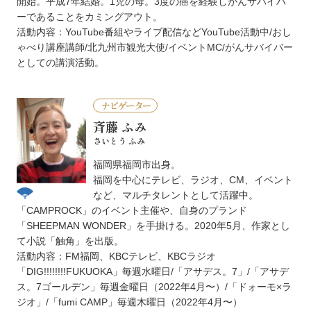
開始。平成7年結婚。1児の母。3度の癌を経験しがんサバイバ
ーであることをカミングアウト。
活動内容：YouTube番組やライブ配信などYouTube活動中/おし
ゃべり講座講師/北九州市観光大使/イベントMC/がんサバイバー
としての講演活動。
ナビゲーター
斉藤 ふみ
さいとう ふみ
福岡県福岡市出身。
福岡を中心にテレビ、ラジオ、CM、イベント
など、マルチタレントとして活躍中。
「CAMPROCK」のイベント主催や、自身のプランド
「SHEEPMAN WONDER」を手掛ける。2020年5月、作家とし
て小説「触角」を出版。
活動内容：FM福岡、KBCテレビ、KBCラジオ
「DIG!!!!!!!!FUKUOKA」毎週水曜日/「アサデス。7」/「アサデ
ス。7ゴールデン」毎週金曜日（2022年4月〜）/「ドォーモ×ラ
ジオ」/「fumi CAMP」毎週木曜日（2022年4月〜）