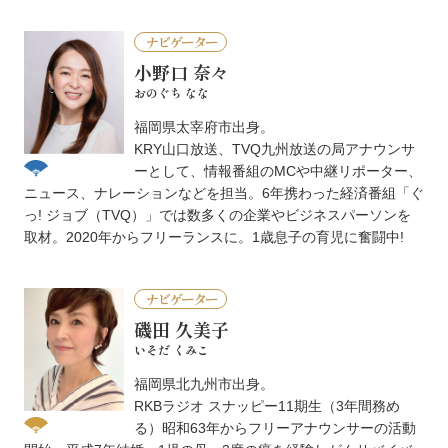
ナビゲーター
小野口 奈々
おのぐち なな
福岡県太宰府市出身。
KRY山口放送、TVQ九州放送の局アナウンサ
ーとして、情報番組のMCや中継リポーター、
ニュース、ナレーションなどを担当。6年携わった経済番組「ぐ
っ! ジョブ（TVQ）」では数多くの企業やビジネスパーソンを
取材。2020年からフリーランスに。1歳息子の育児に奮闘中!
ナビゲーター
磯田 久美子
いそだ くみこ
福岡県北九州市出身。
RKBラジオ スナッピー11期生（3年間務め
る）昭和63年からフリーアナウンサーの活動