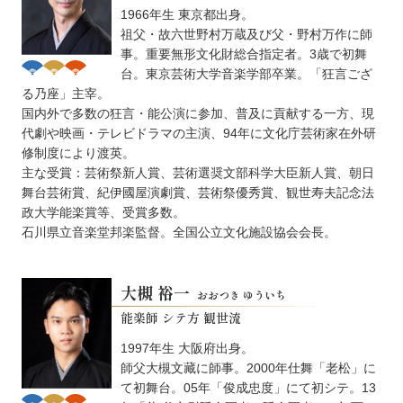
1966年生 東京都出身。
祖父・故六世野村万蔵及び父・野村万作に師
事。重要無形文化財総合指定者。3歳で初舞
台。東京芸術大学音楽学部卒業。「狂言ござ
る乃座」主宰。
国内外で多数の狂言・能公演に参加、普及に貢献する一方、現
代劇や映画・テレビドラマの主演、94年に文化庁芸術家在外研
修制度により渡英。
主な受賞：芸術祭新人賞、芸術選奨文部科学大臣新人賞、朝日
舞台芸術賞、紀伊國屋演劇賞、芸術祭優秀賞、観世寿夫記念法
政大学能楽賞等、受賞多数。
石川県立音楽堂邦楽監督。全国公立文化施設協会会長。
大槻 裕一
おおつき ゆういち
能楽師 シテ方 観世流
1997年生 大阪府出身。
師父大槻文藏に師事。2000年仕舞「老松」に
て初舞台。05年「俊成忠度」にて初シテ。13