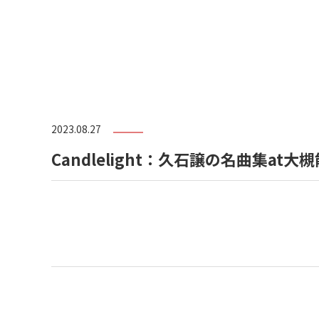
2023.08.27
Candlelight：久石譲の名曲集at大槻能